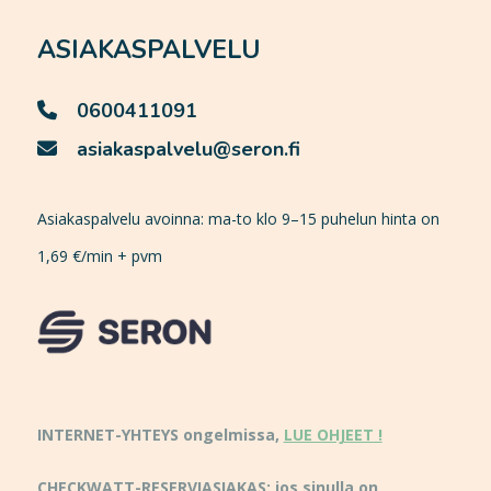
ASIAKASPALVELU
0600411091
asiakaspalvelu@seron.fi
Asiakaspalvelu avoinna: ma-to klo 9–15 puhelun hinta on
1,69 €/min + pvm
INTERNET-YHTEYS ongelmissa,
LUE OHJEET !
CHECKWATT-RESERVIASIAKAS: jos sinulla on