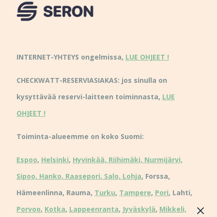
INTERNET-YHTEYS ongelmissa,
LUE OHJEET !
CHECKWATT-RESERVIASIAKAS: jos sinulla on
kysyttävää reservi-laitteen toiminnasta,
LUE
OHJEET !
Toiminta-alueemme on koko Suomi:
Espoo
,
Helsinki
,
Hyvinkää, Riihimäki, Nurmijärvi,
Sipoo, Hanko, Raasepori, Salo, Lohja
, Forssa,
Hämeenlinna, Rauma,
Turku
,
Tampere
,
Pori
, Lahti,
Porvoo
,
Kotka
,
Lappeenranta
,
Jyväskylä
,
Mikkeli,