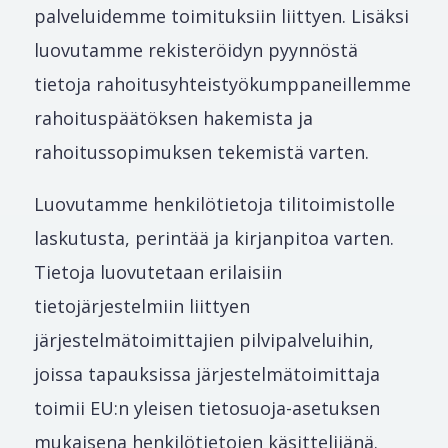
palveluidemme toimituksiin liittyen. Lisäksi
luovutamme rekisteröidyn pyynnöstä
tietoja rahoitusyhteistyökumppaneillemme
rahoituspäätöksen hakemista ja
rahoitussopimuksen tekemistä varten.
Luovutamme henkilötietoja tilitoimistolle
laskutusta, perintää ja kirjanpitoa varten.
Tietoja luovutetaan erilaisiin
tietojärjestelmiin liittyen
järjestelmätoimittajien pilvipalveluihin,
joissa tapauksissa järjestelmätoimittaja
toimii EU:n yleisen tietosuoja-asetuksen
mukaisena henkilötietojen käsittelijänä.