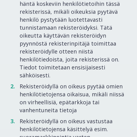
häntä koskeviin henkilötietoihin tässä
rekisterissä, mikäli oikeuksia pyytävä
henkilö pystytään luotettavasti
tunnistamaan rekisteröidyksi. Tätä
oikeutta käyttävän rekisteröidyn
pyynnöstä rekisterinpitäjä toimittaa
rekisteröidylle otteen niistä
henkilötiedoista, joita rekisterissä on.
Tiedot toimitetaan ensisijaisesti
sähköisesti.
Rekisteröidyllä on oikeus pyytää omien
henkilötietojensa oikaisua, mikäli niissä
on virheellisiä, epätarkkoja tai
vanhentuneita tietoja
Rekisteröidyllä on oikeus vastustaa
henkilötietojensa käsittelyä esim.
suoramarkkinointia varten