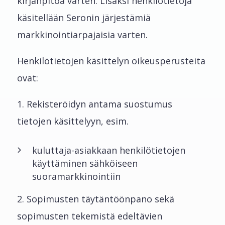
kirjanpitoa varten. Lisäksi henkilötietoja
käsitellään Seronin järjestämiä
markkinointiarpajaisia varten.
Henkilötietojen käsittelyn oikeusperusteita
ovat:
1. Rekisteröidyn antama suostumus
tietojen käsittelyyn, esim.
kuluttaja-asiakkaan henkilötietojen
käyttäminen sähköiseen
suoramarkkinointiin
2. Sopimusten täytäntöönpano sekä
sopimusten tekemistä edeltävien