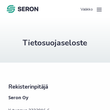
Tietosuoja­seloste
Rekisterinpitäjä
Seron Oy