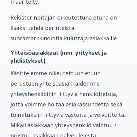
määritelty.
Rekisterinpitäjän oikeutettuna etuna on
lisäksi tehdä perinteistä
suoramarkkinointia kuluttaja-asiakkaille.
Yhteisöasiakkaat (mm. yritykset ja
yhdistykset)
Käsittelemme oikeutettuun etuun
perustuen yhteisöasiakkaidemme
yhteyshenkilöihin liittyviä henkilötietoja,
jotta voimme hoitaa asiakassuhdetta sekä
toimituksiin liittyviä vastuita ja velvoitteita.
Mikäli asiakkaan yhteyshenkilö vaihtuu /
poistuu asiakkaan palveluksesta,