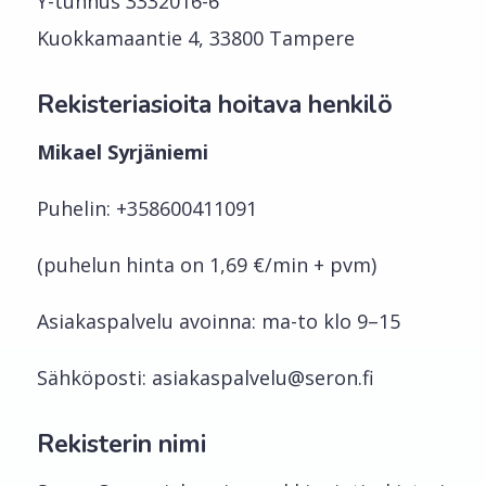
Y-tunnus 3332016-6
Kuokkamaantie 4, 33800 Tampere
Rekisteriasioita hoitava henkilö
Mikael Syrjäniemi
Puhelin: +358600411091
(puhelun hinta on 1,69 €/min + pvm)
Asiakaspalvelu avoinna: ma-to klo 9–15
Sähköposti: asiakaspalvelu@seron.fi
Rekisterin nimi