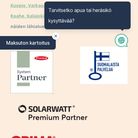
Kuopio, Varkaus
, Kajaani, Kuusamo, Kokkola,
Oulu,
Tarvitsetko apua tai heräsikö
Raahe, Kalajoki
,
Vantaa
, Ylivieska, Seinäjoki sekä
kysyttävää?
näiden lähialueet
Kumppaneitamme:
Maksuton kartoitus