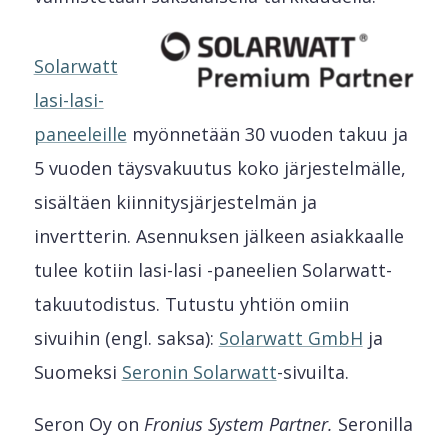
Solarwatt
lasi-lasi-
paneeleille
myönnetään 30 vuoden takuu ja
5 vuoden täysvakuutus koko järjestelmälle,
sisältäen kiinnitysjärjestelmän ja
invertterin. Asennuksen jälkeen asiakkaalle
tulee kotiin lasi-lasi -paneelien Solarwatt-
takuutodistus. Tutustu yhtiön omiin
sivuihin (engl. saksa):
Solarwatt GmbH
ja
Suomeksi
Seronin Solarwatt
-sivuilta.
Seron Oy on
Fronius System Partner.
Seronilla