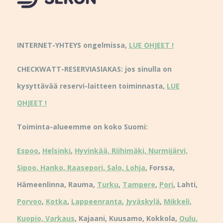
INTERNET-YHTEYS ongelmissa,
LUE OHJEET !
CHECKWATT-RESERVIASIAKAS: jos sinulla on
kysyttävää reservi-laitteen toiminnasta,
LUE
OHJEET !
Toiminta-alueemme on koko Suomi:
Espoo
,
Helsinki
,
Hyvinkää, Riihimäki, Nurmijärvi,
Sipoo, Hanko, Raasepori, Salo, Lohja
, Forssa,
Hämeenlinna, Rauma,
Turku
,
Tampere
,
Pori
, Lahti,
Porvoo
,
Kotka
,
Lappeenranta
,
Jyväskylä
,
Mikkeli,
Kuopio, Varkaus
, Kajaani, Kuusamo, Kokkola,
Oulu,