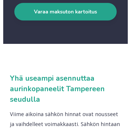
Varaa maksuton kartoitus
Yhä useampi asennuttaa
aurinkopaneelit Tampereen
seudulla
Viime aikoina sähkön hinnat ovat nousseet
ja vaihdelleet voimakkaasti. Sähkön hintaan