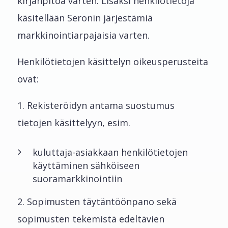
kirjanpitoa varten. Lisäksi henkilötietoja
käsitellään Seronin järjestämiä
markkinointiarpajaisia varten.
Henkilötietojen käsittelyn oikeusperusteita
ovat:
1. Rekisteröidyn antama suostumus
tietojen käsittelyyn, esim.
kuluttaja-asiakkaan henkilötietojen
käyttäminen sähköiseen
suoramarkkinointiin
2. Sopimusten täytäntöönpano sekä
sopimusten tekemistä edeltävien