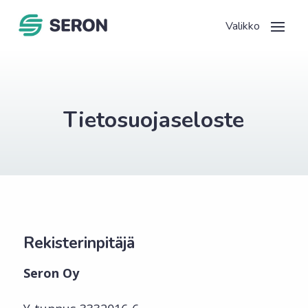
Tietosuoja­seloste
Rekisterinpitäjä
Seron Oy