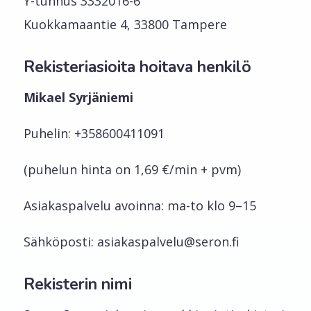
Y-tunnus 3332016-6
Kuokkamaantie 4, 33800 Tampere
Rekisteriasioita hoitava henkilö
Mikael Syrjäniemi
Puhelin: +358600411091
(puhelun hinta on 1,69 €/min + pvm)
Asiakaspalvelu avoinna: ma-to klo 9–15
Sähköposti: asiakaspalvelu@seron.fi
Rekisterin nimi