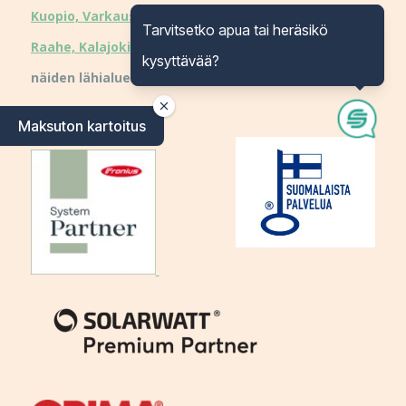
Kuopio, Varkaus
, Kajaani, Kuusamo, Kokkola,
Oulu,
Tarvitsetko apua tai heräsikö
Raahe, Kalajoki
,
Vantaa
, Ylivieska, Seinäjoki sekä
kysyttävää?
näiden lähialueet
Kumppaneitamme:
Maksuton kartoitus