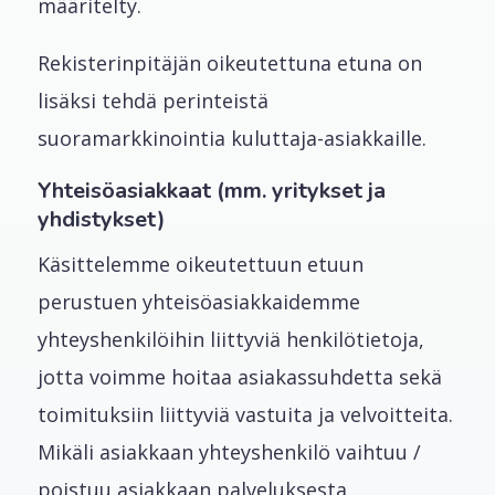
määritelty.
Rekisterinpitäjän oikeutettuna etuna on
lisäksi tehdä perinteistä
suoramarkkinointia kuluttaja-asiakkaille.
Yhteisöasiakkaat (mm. yritykset ja
yhdistykset)
Käsittelemme oikeutettuun etuun
perustuen yhteisöasiakkaidemme
yhteyshenkilöihin liittyviä henkilötietoja,
jotta voimme hoitaa asiakassuhdetta sekä
toimituksiin liittyviä vastuita ja velvoitteita.
Mikäli asiakkaan yhteyshenkilö vaihtuu /
poistuu asiakkaan palveluksesta,