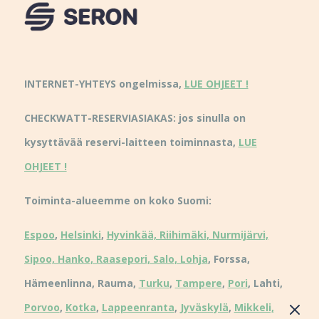
INTERNET-YHTEYS ongelmissa,
LUE OHJEET !
CHECKWATT-RESERVIASIAKAS: jos sinulla on
kysyttävää reservi-laitteen toiminnasta,
LUE
OHJEET !
Toiminta-alueemme on koko Suomi:
Espoo
,
Helsinki
,
Hyvinkää, Riihimäki, Nurmijärvi,
Sipoo, Hanko, Raasepori, Salo, Lohja
, Forssa,
Hämeenlinna, Rauma,
Turku
,
Tampere
,
Pori
, Lahti,
Porvoo
,
Kotka
,
Lappeenranta
,
Jyväskylä
,
Mikkeli,