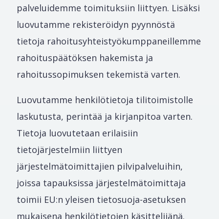
palveluidemme toimituksiin liittyen. Lisäksi
luovutamme rekisteröidyn pyynnöstä
tietoja rahoitusyhteistyökumppaneillemme
rahoituspäätöksen hakemista ja
rahoitussopimuksen tekemistä varten.
Luovutamme henkilötietoja tilitoimistolle
laskutusta, perintää ja kirjanpitoa varten.
Tietoja luovutetaan erilaisiin
tietojärjestelmiin liittyen
järjestelmätoimittajien pilvipalveluihin,
joissa tapauksissa järjestelmätoimittaja
toimii EU:n yleisen tietosuoja-asetuksen
mukaisena henkilötietojen käsittelijänä.