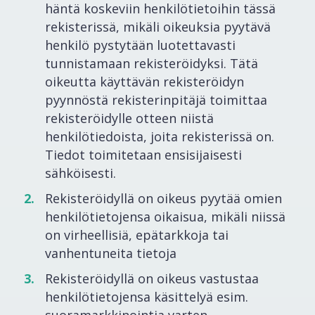
häntä koskeviin henkilötietoihin tässä
rekisterissä, mikäli oikeuksia pyytävä
henkilö pystytään luotettavasti
tunnistamaan rekisteröidyksi. Tätä
oikeutta käyttävän rekisteröidyn
pyynnöstä rekisterinpitäjä toimittaa
rekisteröidylle otteen niistä
henkilötiedoista, joita rekisterissä on.
Tiedot toimitetaan ensisijaisesti
sähköisesti.
Rekisteröidyllä on oikeus pyytää omien
henkilötietojensa oikaisua, mikäli niissä
on virheellisiä, epätarkkoja tai
vanhentuneita tietoja
Rekisteröidyllä on oikeus vastustaa
henkilötietojensa käsittelyä esim.
suoramarkkinointia varten