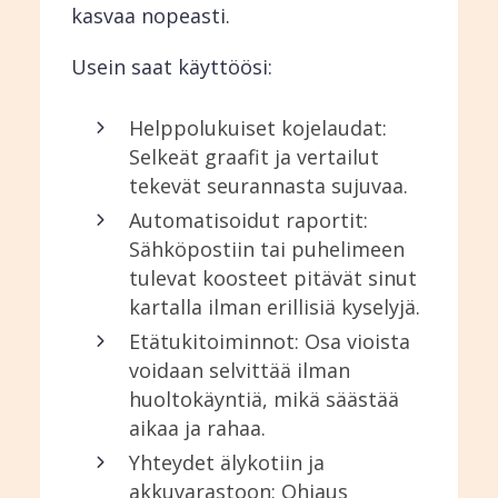
kasvaa nopeasti.
Usein saat käyttöösi:
Helppolukuiset kojelaudat:
Selkeät graafit ja vertailut
tekevät seurannasta sujuvaa.
Automatisoidut raportit:
Sähköpostiin tai puhelimeen
tulevat koosteet pitävät sinut
kartalla ilman erillisiä kyselyjä.
Etätukitoiminnot: Osa vioista
voidaan selvittää ilman
huoltokäyntiä, mikä säästää
aikaa ja rahaa.
Yhteydet älykotiin ja
akkuvarastoon: Ohjaus