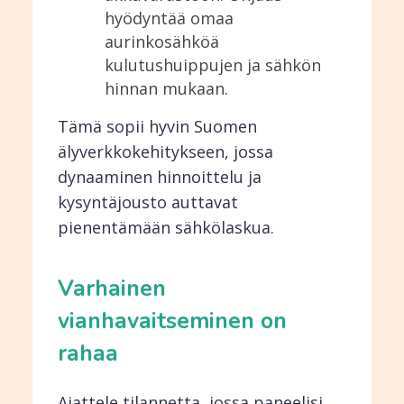
hyödyntää omaa
aurinkosähköä
kulutushuippujen ja sähkön
hinnan mukaan.
Tämä sopii hyvin Suomen
älyverkkokehitykseen, jossa
dynaaminen hinnoittelu ja
kysyntäjousto auttavat
pienentämään sähkölaskua.
Varhainen
vianhavaitseminen on
rahaa
Ajattele tilannetta, jossa paneelisi