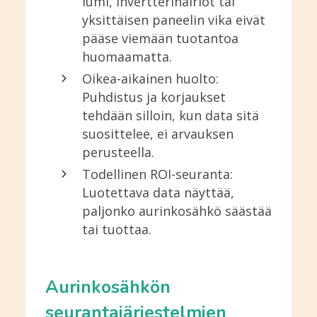
lumi, invertterihäiriöt tai
yksittäisen paneelin vika eivät
pääse viemään tuotantoa
huomaamatta.
Oikea-aikainen huolto:
Puhdistus ja korjaukset
tehdään silloin, kun data sitä
suosittelee, ei arvauksen
perusteella.
Todellinen ROI-seuranta:
Luotettava data näyttää,
paljonko aurinkosähkö säästää
tai tuottaa.
Aurinkosähkön
seurantajärjestelmien