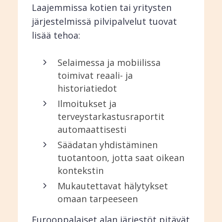
Laajemmissa kotien tai yritysten
järjestelmissä pilvipalvelut tuovat
lisää tehoa:
Selaimessa ja mobiilissa
toimivat reaali- ja
historiatiedot
Ilmoitukset ja
terveystarkastusraportit
automaattisesti
Säädatan yhdistäminen
tuotantoon, jotta saat oikean
kontekstin
Mukautettavat hälytykset
omaan tarpeeseen
Eurooppalaiset alan järjestöt pitävät