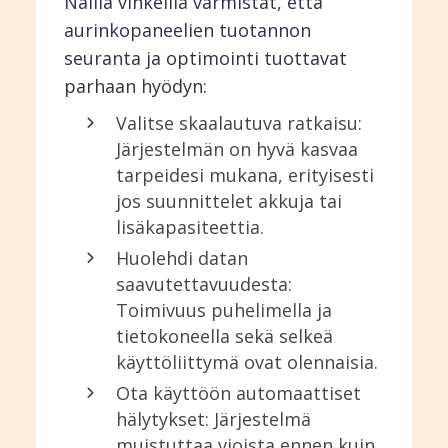
Näillä vinkeillä varmistat, että
aurinkopaneelien tuotannon
seuranta ja optimointi tuottavat
parhaan hyödyn:
Valitse skaalautuva ratkaisu:
Järjestelmän on hyvä kasvaa
tarpeidesi mukana, erityisesti
jos suunnittelet akkuja tai
lisäkapasiteettia.
Huolehdi datan
saavutettavuudesta:
Toimivuus puhelimella ja
tietokoneella sekä selkeä
käyttöliittymä ovat olennaisia.
Ota käyttöön automaattiset
hälytykset: Järjestelmä
muistuttaa vioista ennen kuin