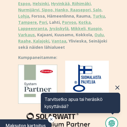
Espoo
,
Helsinki
,
Hyvinkää, Riihimäki,
Nurmijärvi, Sipoo, Hanko, Raasepori, Salo,
Lohja
, Forssa, Hämeenlinna, Rauma,
Turku
,
Tampere
,
Pori
, Lahti,
Porvoo
,
Kotka
,
Lappeenranta
,
Jyväskylä
,
Mikkeli, Kuopio,
Varkaus
, Kajaani, Kuusamo, Kokkola,
Oulu,
Raahe, Kalajoki
,
Vantaa
, Ylivieska, Seinäjoki
sekä näiden lähialueet
Kumppaneitamme:
Tarvitsetko apua tai heräsikö
kysyttävää?
Maksuton kartoitus