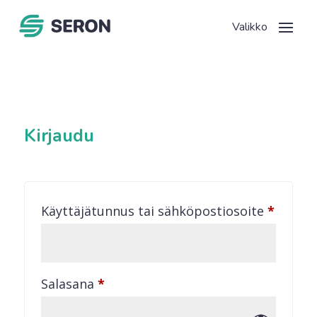
Kirjaudu
Vaadit
Käyttäjätunnus tai sähköpostiosoite
*
Vaaditaan
Salasana
*