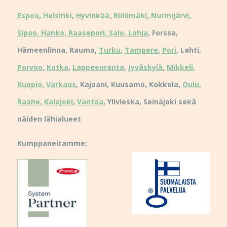
Espoo
,
Helsinki
,
Hyvinkää, Riihimäki, Nurmijärvi,
Sipoo, Hanko, Raasepori, Salo, Lohja
, Forssa,
Hämeenlinna, Rauma,
Turku
,
Tampere
,
Pori
, Lahti,
Porvoo
,
Kotka
,
Lappeenranta
,
Jyväskylä
,
Mikkeli,
Kuopio, Varkaus
, Kajaani, Kuusamo, Kokkola,
Oulu,
Raahe, Kalajoki
,
Vantaa
, Ylivieska, Seinäjoki sekä
näiden lähialueet
Kumppaneitamme: