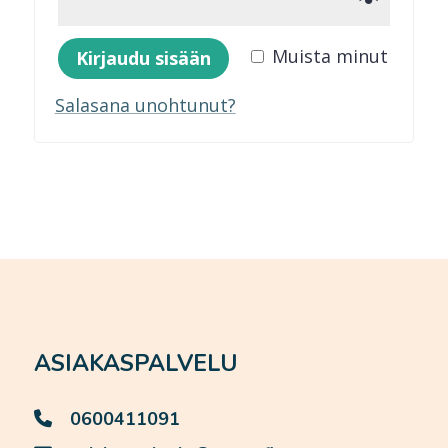
Muista minut
Kirjaudu sisään
Salasana unohtunut?
ASIAKASPALVELU
0600411091