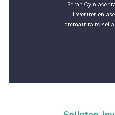
Seron Oy:n asenta
invertterien as
ammattitaitoisella
Solinteg-inv