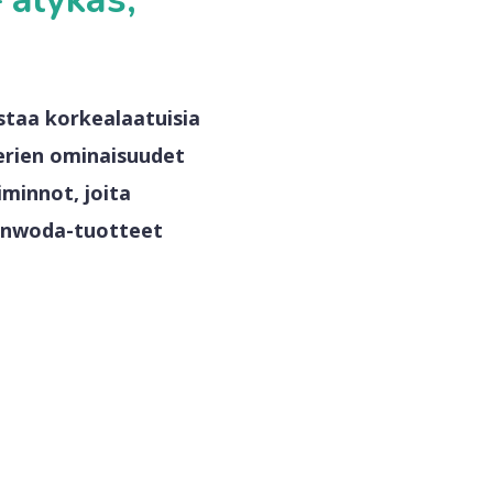
staa korkealaatuisia
terien ominaisuudet
iminnot, joita
Sunwoda-tuotteet