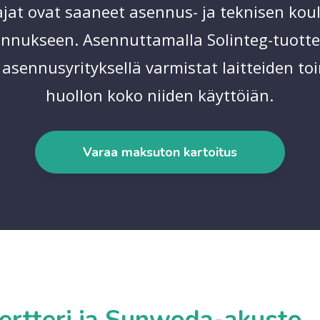
jat ovat saaneet asennus- ja teknisen kou
ennukseen. Asennuttamalla Solinteg-tuotte
 asennusyrityksellä varmistat laitteiden to
huollon koko niiden käyttöiän.
Varaa maksuton kartoitus
ertteri ja Sunwoda-akusto –