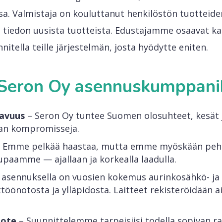
a. Valmistaja on kouluttanut henkilöstön tuotteiden
iedon uusista tuotteista. Edustajamme osaavat ka
nitella teille järjestelmän, josta hyödytte eniten.
a Seron Oy asennuskumppani
tavuus
– Seron Oy tuntee Suomen olosuhteet, kesät j
man kompromisseja.
 Emme pelkää haastaa, mutta emme myöskään pehm
paamme — ajallaan ja korkealla laadulla.
 asennuksella on vuosien kokemus aurinkosähkö- ja
töönotosta ja ylläpidosta. Laitteet rekisteröidään 
 ote
– Suunnittelemme tarpeisiisi todella sopivan 