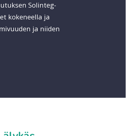
lutuksen Solinteg-
et kokeneella ja
imivuuden ja niiden
 älykäs,