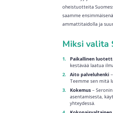
oheistuotteita Suomess
saamme ensimmäisenä t
ammattitaidolla ja suun
Miksi valit
Paikallinen luotet
kestävää laatua il
Aito palveluhenki
–
Teemme sen mitä lu
Kokemus
– Seronin
asentamisesta, käyt
yhteydessä.
Kokonaisvaltainen