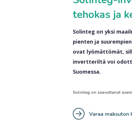
tehokas ja k
Solinteg on yksi maail
pienten ja suurempien
ovat lyömättömät, sill
invertteriltä voi odot
Suomessa.
Solinteg on saavuttanut asem
Varaa maksuton k