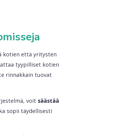
omisseja
 kotien että yritysten
ttaa tyypilliset kotien
te rinnakkain tuovat
rjestelmä, voit
säästää
ka sopii täydellisesti