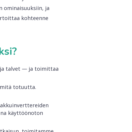
 ominaisuuksiin, ja
rtoittaa kohteenne
ksi?
a talvet — ja toimittaa
itä totuutta.
 akkuinverttereiden
aina käyttöönoton
ratkaisun, toimitamme