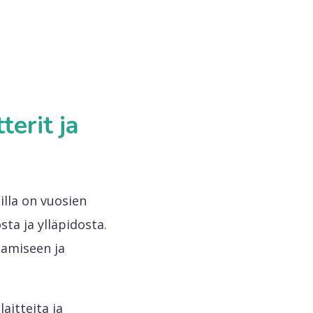
erit ja
lla on vuosien
ta ja ylläpidosta.
tamiseen ja
aitteita ja