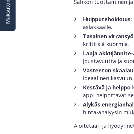
Maksuton kartoitus
Sähkön tuottaminen ja 
Huipputehokkuus:
asiakkaalle.
Tasainen virransyö
kriittisiä kuormia.
Laaja akkujännite-a
joustavuutta ja suo
Vasteeton skaalau
ideaalinen kasvuun 
Kestävä ja helppo 
appi helpottavat seu
Älykäs energianhall
hinta-analyysin muk
Aloitetaan ja hyödynne