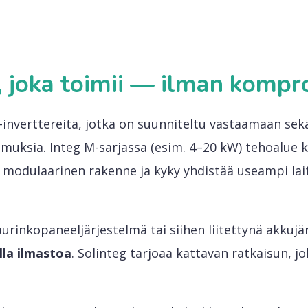
, joka toimii — ilman kompr
-inverttereitä, jotka on suunniteltu vastaamaan sekä
muksia. Integ M-sarjassa (esim. 4–20 kW) tehoalue ka
: modulaarinen rakenne ja kyky yhdistää useampi lai
aurinkopaneeljärjestelmä tai siihen liitettynä akkujä
lla ilmastoa
. Solinteg tarjoaa kattavan ratkaisun, jo