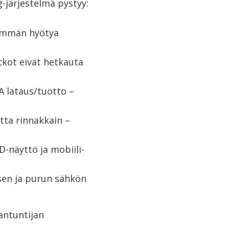
-järjestelmä pystyy:
emmän hyötyä
kot eivät hetkauta
A lataus/tuotto –
tta rinnakkain –
D-näyttö ja mobiili-
sen ja purun sähkön
antuntijan