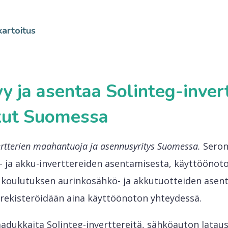
artoitus
 ja asentaa Solinteg-invertt
ut Suomessa
ertterien maahantuoja ja asennusyritys Suomessa.
Seroni
ja akku-inverttereiden asentamisesta, käyttöönotos
 koulutuksen aurinkosähkö- ja akkutuotteiden asen
 rekisteröidään aina käyttöönoton yhteydessä.
adukkaita Solinteg-inverttereitä, sähköauton latausl