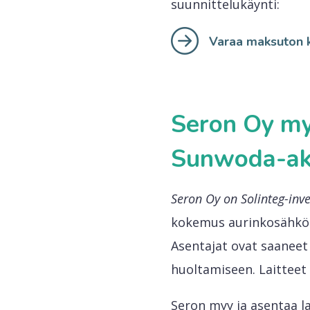
suunnittelukäynti:
Varaa maksuton k
Seron Oy myy
Sunwoda-ak
Seron Oy on Solinteg-inv
kokemus aurinkosähkö- 
Asentajat ovat saaneet
huoltamiseen. Laitteet
Seron myy ja asentaa la