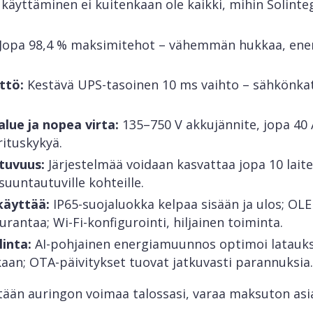
käyttäminen ei kuitenkaan ole kaikki, mihin Solinteg
Jopa 98,4 % maksimitehot – vähemmän hukkaa, en
ttö:
Kestävä UPS-tasoinen 10 ms vaihto – sähkönkat
lue ja nopea virta:
135–750 V akkujännite, jopa 40 
rituskykyä.
tuvuus:
Järjestelmää voidaan kasvattaa jopa 10 laite
suuntautuville kohteille.
käyttää:
IP65-suojaluokka kelpaa sisään ja ulos; OLE
rantaa; Wi-Fi-konfigurointi, hiljainen toiminta.
inta:
AI-pohjainen energiamuunnos optimoi latauk
aan; OTA-päivitykset tuovat jatkuvasti parannuksia.
tään auringon voimaa talossasi, varaa maksuton asi