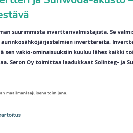
estävä
man suurimmista invertterivalmistajista. Se valmi
 aurinkosähköjärjestelmien inverttereitä. Invert
ä sen vakio-ominaisuuksiin kuuluu lähes kaikki to
taa.
Seron Oy toimittaa laadukkaat Solinteg- ja 
an maailmanlaajuisena toimijana.
artoitus