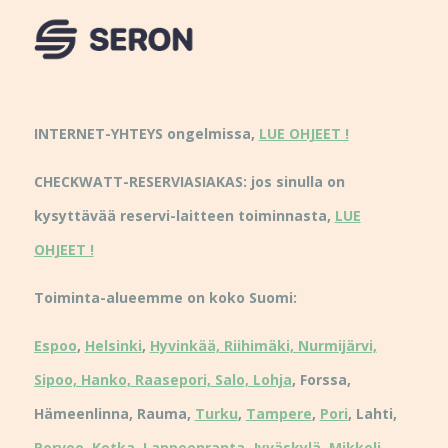
INTERNET-YHTEYS ongelmissa,
LUE OHJEET !
CHECKWATT-RESERVIASIAKAS: jos sinulla on
kysyttävää reservi-laitteen toiminnasta,
LUE
OHJEET !
Toiminta-alueemme on koko Suomi:
Espoo
,
Helsinki
,
Hyvinkää, Riihimäki, Nurmijärvi,
Sipoo, Hanko, Raasepori, Salo, Lohja
, Forssa,
Hämeenlinna, Rauma,
Turku
,
Tampere
,
Pori
, Lahti,
Porvoo
,
Kotka
,
Lappeenranta
,
Jyväskylä
,
Mikkeli,