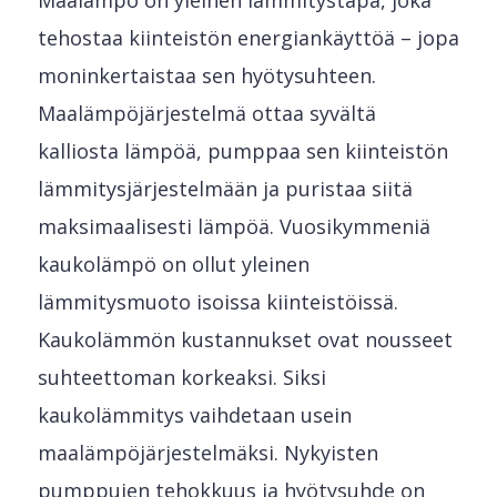
tehostaa kiinteistön energiankäyttöä – jopa
moninkertaistaa sen hyötysuhteen.
Maalämpöjärjestelmä ottaa syvältä
kalliosta lämpöä, pumppaa sen kiinteistön
lämmitysjärjestelmään ja puristaa siitä
maksimaalisesti lämpöä. Vuosikymmeniä
kaukolämpö on ollut yleinen
lämmitysmuoto isoissa kiinteistöissä.
Kaukolämmön kustannukset ovat nousseet
suhteettoman korkeaksi. Siksi
kaukolämmitys vaihdetaan usein
maalämpöjärjestelmäksi. Nykyisten
pumppujen tehokkuus ja hyötysuhde on