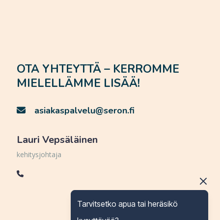
OTA YHTEYTTÄ – KERROMME
MIELELLÄMME LISÄÄ!
asiakaspalvelu@seron.fi
Lauri Vepsäläinen
kehitysjohtaja
Tarvitsetko apua tai heräsikö