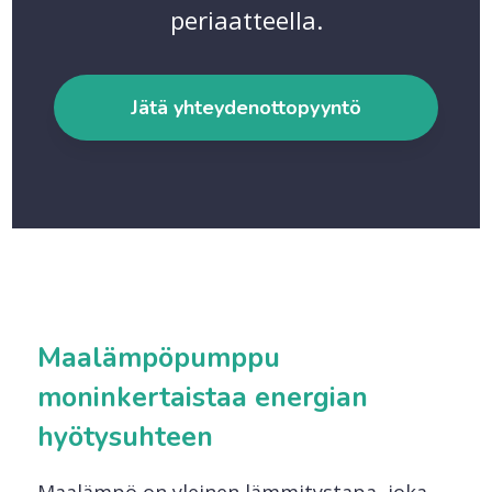
periaatteella.
Jätä yhteydenottopyyntö
Maalämpöpumppu
moninkertaistaa energian
hyötysuhteen
Maalämpö on yleinen lämmitystapa, joka