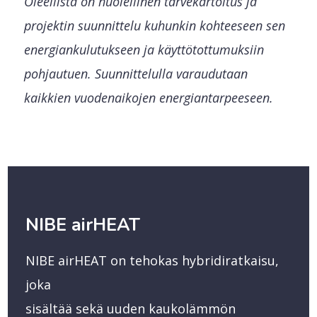
Oleellista on huolellinen tarvekartoitus ja
projektin suunnittelu kuhunkin kohteeseen sen
energiankulutukseen ja käyttötottumuksiin
pohjautuen. Suunnittelulla varaudutaan
kaikkien vuodenaikojen energiantarpeeseen.
NIBE airHEAT
NIBE airHEAT on tehokas hybridiratkaisu,
joka
sisältää sekä uuden kaukolämmön